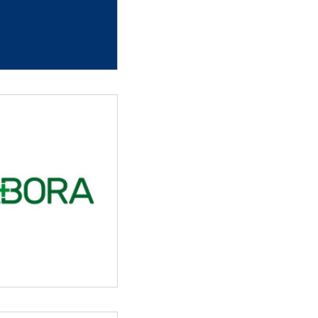
tos de jornalistas
ou matar Jairo de
?