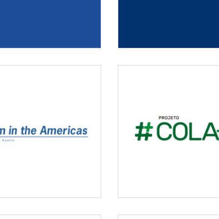
impunidade em assassina
rogram investigates second
Quem matou e quem mand
paign against impunity in
Sousa
ournalists’ deaths