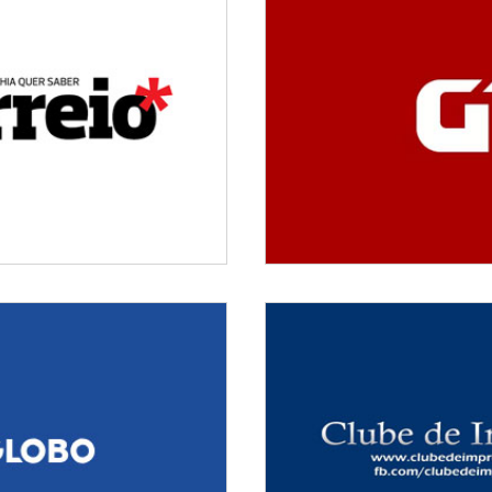
m mandou matar Jairo de
Três meses após crime, 
Sousa?
morte de radialista no Pa
a completa três meses sem
Programa Tim Lopes, da
ito do crime
segundo caso como parte