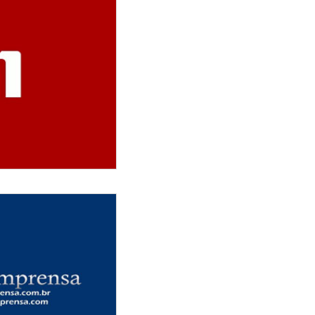
nenhum suspeito da
rá foi identificado
 Abraji, investiga
 de campanha contra