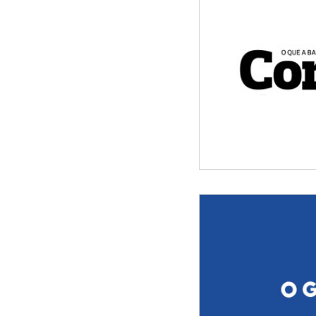
Quem matou e que
Morte de radialist
suspe