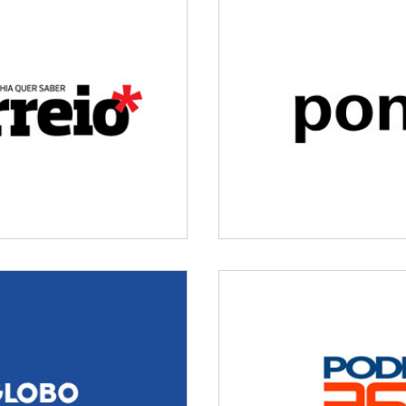
m mandou matar Jairo de
Vereador negociou morte d
Sousa?
por R$ 30
a completa três meses sem
Assassinato de Jefferson 