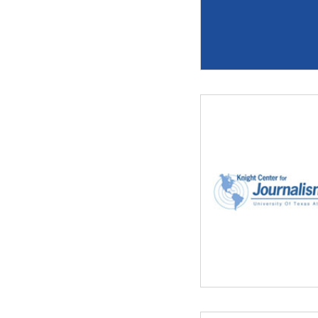
Abraji’s Tim Lopes P
case as part of cam
Brazilian j