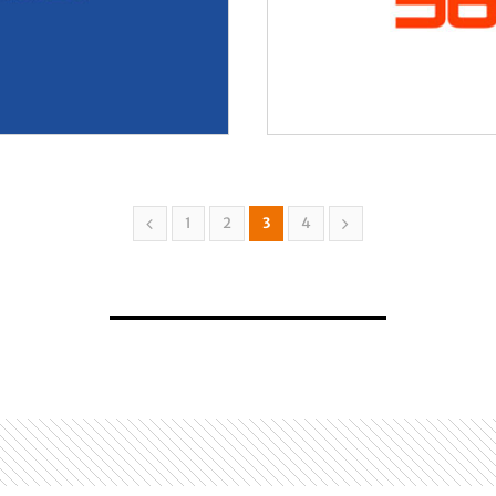
ito do crime
1
2
3
4