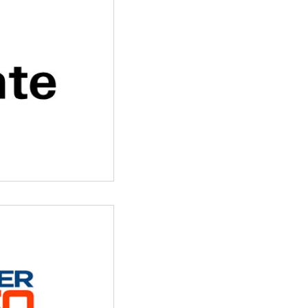
e radialista no Pará
 mil
Pureza completa 1 ano